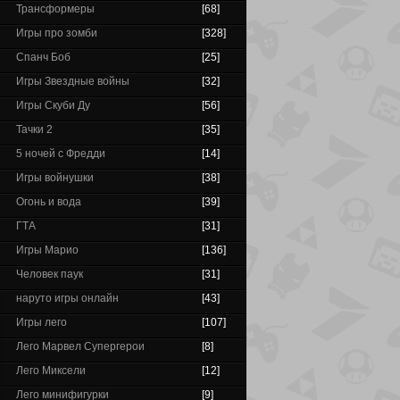
Трансформеры
[68]
Игры про зомби
[328]
Спанч Боб
[25]
Игры Звездные войны
[32]
Игры Скуби Ду
[56]
Тачки 2
[35]
5 ночей с Фредди
[14]
Игры войнушки
[38]
Огонь и вода
[39]
ГТА
[31]
Игры Марио
[136]
Человек паук
[31]
наруто игры онлайн
[43]
Игры лего
[107]
Лего Марвел Супергерои
[8]
Лего Миксели
[12]
Лего минифигурки
[9]