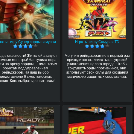
рать в игру Супер зорды самураи
Играть в игру Самураи TD
од в опасности! Жителей атакуют
Могучим рейнджерам не в первый раз
ромные монстры! Наступила пора
приходится сталкиваться с угрозой
ти на арену зордам — гигантским
уничтожения целого города. Чтобы
роботам под управлением
сокрушить орды противников, они
рейнджеров. На ваш выбор
используют свои силы для создания
представлено 6 смертоносных
магических защитных сооружений.
ашин. Кого выбрать решить вам!