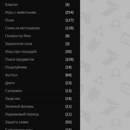
Бакуган
[4]
Игры с животными
[254]
Пони
[127]
Гонки на мотоциклах
[128]
Генератор Рекс
[9]
Хранители снов
[3]
Игры про лошадей
[30]
Поиск предметов
[109]
Поцелуйчики
[19]
Футбол
[89]
Диего
[23]
Супермен
[13]
Люди икс
[18]
Зеленый фонарь
[11]
Ледниковый период
[11]
Защита замка
[50]