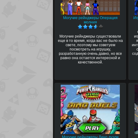
Могучие рейнджеры Операция
Иг
молния
Могучие рейнджеры существовали
иг
еще в то время, когда вас не было на
свете, поэтому мы советуем
инт
посмотреть на игрушку,
разработанную очень давно, но все
сод
равно она остается интересной и
качественной.
Могучие рейнджеры Дино дуэли