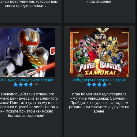
асных преступников, которых вам
и разрушения.
снова придется ловить.
Рейнджеры самураи мегафорс
Рейнджеры Самураи на двоих
еревоплощайтесь в отважного
Игра по мотивам мультсериала
учего рейнджера из знаменитого
«Могучие Рейнджеры: Самураи».
иала! Помогите культовому герою
Пройдите все уровни в аркадном
авиться с целой армией врагов и
режиме или сразитесь с другом на
уничтожьте при этом как можно
арене.
больше астероидов!