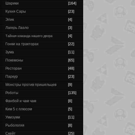
Шарики
[164]
Кухня Сары
[23]
Эпик
[4]
Лагерь Лазло
[3]
[4]
Тайная команда нашего двора
Гонки на тракторах
[22]
Зума
[11]
Покемоны
[65]
Ресторан
[48]
Паркур
[23]
Монстры против пришельцев
[9]
Роботы
[135]
Фанбой и чам чам
[8]
Ким 5 с плюсом
[5]
Умизуми
[11]
Рыбология
[8]
Скейт
[25]