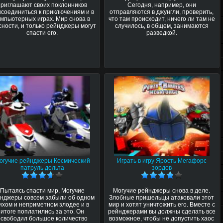
приглашают своих поклонников
Сегодня, например, они
соединиться к приключениям и в
отправляются в джунгли, проверить,
омпьютерных играх. Мир снова в
что там происходит, ничего ли там не
сности, и только рейнджеры могут
случилось, в общем, занимаются
спасти его.
разведкой.
огучие рейнджеры Космический
Играть в игру Ярость Мегафорс
патруль дельта
зордов
Пытаясь спасти мир, Могучие
Могучие рейнджеры снова в деле.
нджеры совсем забыли об одном
Злобные пришельцы атаковали этот
ихом и неприметном злодее и в
мир и хотят уничтожить его. Вместе с
итоге поплатились за это. Он
рейнджерами вы должны сделать все
освободил большое количество
возможное, чтобы не допустить хаос