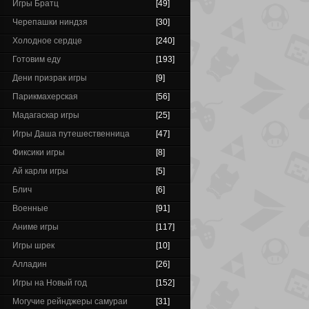
Игры Братц
[49]
Черепашки ниндзя
[30]
Холодное сердце
[240]
Готовим еду
[193]
Дени призрак игры
[9]
Парикмахерская
[56]
Мадагаскар игры
[25]
Игры Даша путешественница
[47]
Фиксики игры
[8]
Ай карли игры
[5]
Блич
[6]
Военные
[91]
Аниме игры
[117]
Игры шрек
[10]
Алладин
[26]
Игры на Новый год
[152]
Могучие рейнджеры самураи
[31]