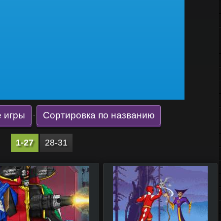
 игры
Сортировка по названию
·
1-27
28-31