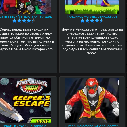
рать в игру Мегасила супер удар
Поединок Могучих рейнджеров
Сейчас перед вами находится
Могучие Рейнджеры отправляются на
рушка, которая по своему жанру
очередное задание, вот только
является обычной леталкой, но
теперь не всей командой в одно
ересна она тем, что выполнена в
место, а на несколько позиций по
стиле «Могучих Рейнджеров» и
отдельности. Нам повезло попасть к
ержит в себе много интересного.
одному из них и сейчас мы поможем
герою.
Играть в игру Дино заряд 2
Супер Мегафорс Киборг бластер