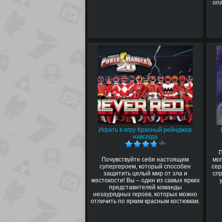
оп
Играть в игру Красный рейнджер
навсегда
П
Почувствуйте себя настоящим
мог
супергероем, который способен
сер
защитить целый мир от зла и
спр
жестокости! Вы – один из самых ярких
представителей команды
незаурядных героев, которых можно
отличить по ярким красным костюмам.