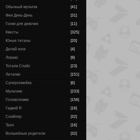
Обычный мультик
[41]
Феи Динь-Динь
[31]
Гонки для девочек
[11]
Квесты
[325]
Юные титаны
[20]
Делай ноги
[4]
Лоракс
[9]
Тотали Спайс
[23]
Леталки
[151]
Суперсемейка
[6]
Мультики
[233]
Головоломки
[156]
Гадкий Я
[16]
Снайпер
[32]
Трон
[16]
Волшебные родители
[32]