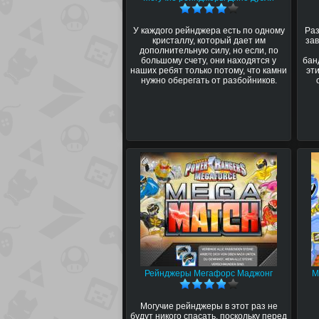
У каждого рейнджера есть по одному
Раз
кристаллу, который дает им
зав
дополнительную силу, но если, по
большому счету, они находятся у
бан
наших ребят только потому, что камни
эт
нужно оберегать от разбойников.
Рейнджеры Мегафорс Маджонг
М
Могучие рейнджеры в этот раз не
будут никого спасать, поскольку перед