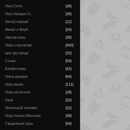
Лего Сити
[28]
Лего Ниндзя Го
[26]
Кик Бутовский
[12]
Финис и Ферб
[24]
Аватар игры
[30]
Игры стрелялки
[343]
кунг-фу панда
[32]
Соник
[54]
Бэтмен игры
[43]
Том и джерри
[64]
Игры винкс
[111]
Игры мстители
[28]
Халк
[10]
Железный человек
[22]
Игры Ханна Монтана
[39]
Свадебные игры
[54]