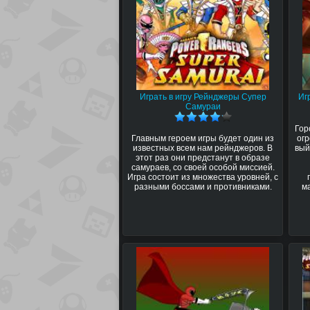
Играть в игру Рейнджеры Супер
Иг
Самураи
Гор
Главным героем игры будет один из
ог
известных всем нам рейнджеров. В
вый
этот раз они предстанут в образе
самураев, со своей особой миссией.
Игра состоит из множества уровней, с
разными боссами и противниками.
м