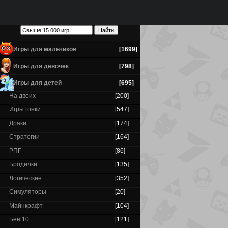
Игры для мальчиков
[1699]
Игры для девочек
[798]
Игры для детей
[695]
На двоих
[200]
Игры гонки
[547]
Драки
[174]
Стратегии
[164]
РПГ
[86]
Бродилки
[135]
Логические
[352]
Симуляторы
[20]
Майнкрафт
[104]
Бен 10
[121]