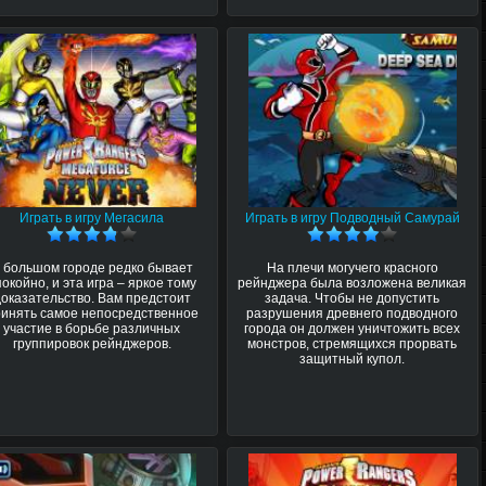
Играть в игру Мегасила
Играть в игру Подводный Самурай
 большом городе редко бывает
На плечи могучего красного
покойно, и эта игра – яркое тому
рейнджера была возложена великая
доказательство. Вам предстоит
задача. Чтобы не допустить
ринять самое непосредственное
разрушения древнего подводного
участие в борьбе различных
города он должен уничтожить всех
группировок рейнджеров.
монстров, стремящихся прорвать
защитный купол.