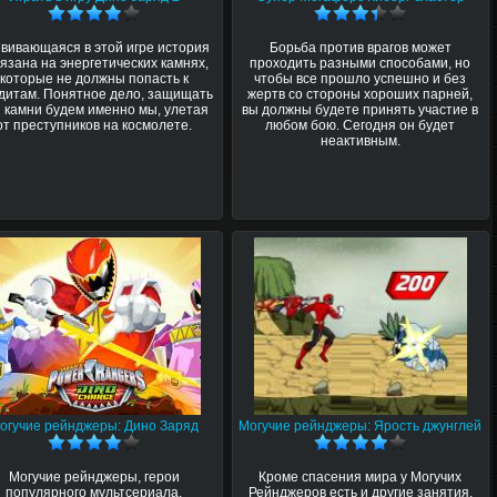
вивающаяся в этой игре история
Борьба против врагов может
язана на энергетических камнях,
проходить разными способами, но
которые не должны попасть к
чтобы все прошло успешно и без
дитам. Понятное дело, защищать
жертв со стороны хороших парней,
и камни будем именно мы, улетая
вы должны будете принять участие в
от преступников на космолете.
любом бою. Сегодня он будет
неактивным.
огучие рейнджеры: Дино Заряд
Могучие рейнджеры: Ярость джунглей
Могучие рейнджеры, герои
Кроме спасения мира у Могучих
популярного мультсериала,
Рейнджеров есть и другие занятия.