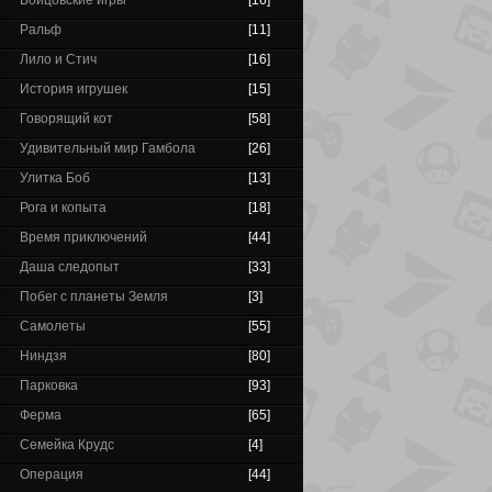
Бойцовские игры
[16]
Ральф
[11]
Лило и Стич
[16]
История игрушек
[15]
Говорящий кот
[58]
Удивительный мир Гамбола
[26]
Улитка Боб
[13]
Рога и копыта
[18]
Время приключений
[44]
Даша следопыт
[33]
Побег с планеты Земля
[3]
Самолеты
[55]
Ниндзя
[80]
Парковка
[93]
Ферма
[65]
Семейка Крудс
[4]
Операция
[44]