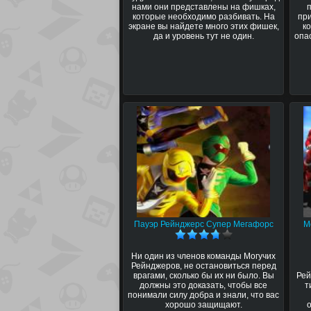
нами они представлены на фишках,
которые необходимо разбивать. На
при
экране вы найдете много этих фишек,
к
да и уровень тут не один.
опа
Пауэр Рейнджерс Супер Мегафорс
М
Ни один из членов команды Могучих
Рейнджеров, не остановиться перед
врагами, сколько бы их ни было. Вы
Рей
должны это доказать, чтобы все
т
понимали силу добра и знали, что вас
хорошо защищают.