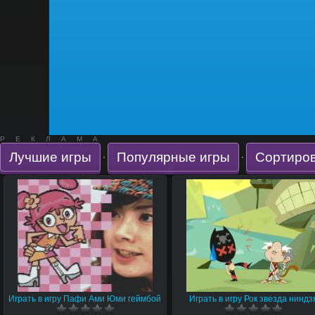
РЕКЛАМА
Лучшие игры
Популярные игры
Сортиров
·
·
Играть в игру Пафи Ами Юми геймбой
Играть в игру Рок звезда ниндз