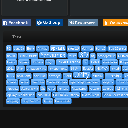
Facebook
Мой мир
Вконтакте
Однокла
Теги
td
аркада
Аниме
Бен 10
борьба
Бокс
бен тен
ben 10
Бен 10 игры
3D
бродилка
выживание
война
гонка
ад
бездорожье
Бетме
Tower Defence
Винкс
бургер
Викинги
блум
Dc
TMNT
войнушка
Втор
2011
блич
внедорожник
головоломка
16 бит
Бомбы
АВАТАР
гольф
вел
Unity
апгрейды
RPG
арканоид
военная
автобус
8 бит
ачивки
An
бизнес
акула
бейсбол
Casino Royale
время приключений
ведьма
голово
Аврора
белоснежка
3д
Анна
Ариэль
Гладиатор
Агарио
Looped
3Д гонк
Аркада мобильная
военные
Бен 10 Омниверс
Гид геймера
Белоснежка и се
андроид
Peg Plus Cat
Артур
Battletoads