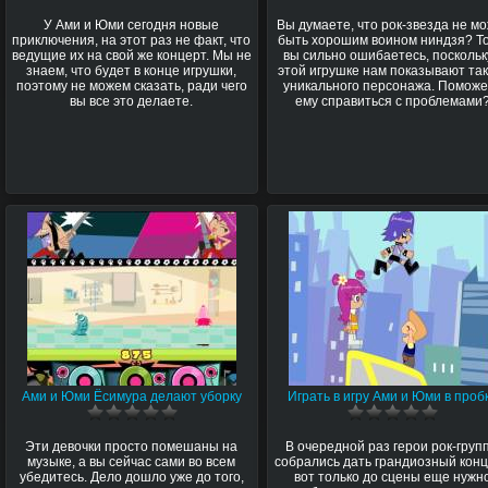
У Ами и Юми сегодня новые
Вы думаете, что рок-звезда не м
приключения, на этот раз не факт, что
быть хорошим воином ниндзя? То
ведущие их на свой же концерт. Мы не
вы сильно ошибаетесь, поскольк
знаем, что будет в конце игрушки,
этой игрушке нам показывают так
поэтому не можем сказать, ради чего
уникального персонажа. Помож
вы все это делаете.
ему справиться с проблемами
Ами и Юми Ёсимура делают уборку
Играть в игру Ами и Юми в проб
Эти девочки просто помешаны на
В очередной раз герои рок-груп
музыке, а вы сейчас сами во всем
собрались дать грандиозный конц
убедитесь. Дело дошло уже до того,
вот только до сцены еще нужн