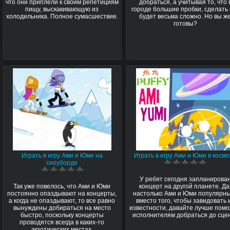
что они приплели к своим репетициям
добраться, а учитывая то, что 
пищу, выскакивающую из
городе большие пробки, сделать 
холодильника. Полное сумасшествие.
будет весьма сложно. Но вы ж
готовы?
Играть в игру Ами и Юме на
Играть в игру Ами и Юми в косм
сноуборде
У ребят сегодня запланирова
Так уже повелось, что Ами и Юми
концерт на другой планете. Да
постоянно опаздывают на концерты,
настолько Ами и Юми популярны
а когда не опаздывают, то все равно
вместо того, чтобы завидовать 
вынуждены добираться на место
известности, давайте лучше пом
быстро, поскольку концерты
исполнителям добраться до сце
проводятся всегда в каких-то
экзотических местах.