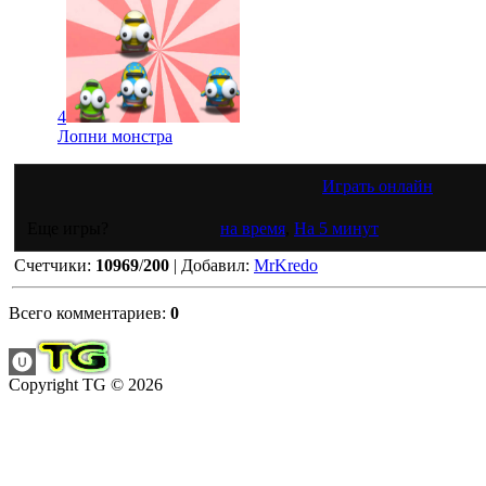
4
Лопни монстра
Играть онлайн
Еще игры?
на время
,
На 5 минут
Счетчики
:
10969
/
200
|
Добавил
:
MrKredo
Всего комментариев
:
0
Copyright TG © 2026