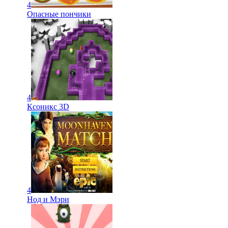
4
Опасные пончики
4
Ксоникс 3D
4
Нод и Мэри