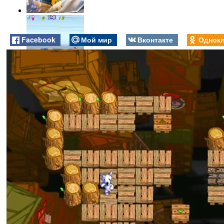
Facebook
Мой мир
Вконтакте
Однокл