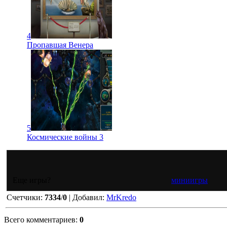
4
Пропавшая Венера
5
Космические войны 3
Еще игры?
миниигры
Счетчики
:
7334
/
0
|
Добавил
:
MrKredo
Всего комментариев
:
0