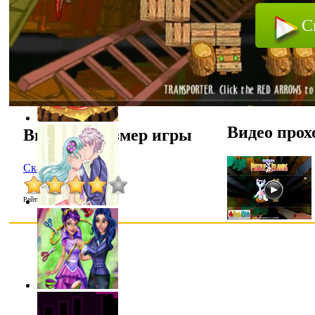
С
Видео прох
Выбрать размер игры
Скачать
Рейтинг
:
4.0
/
12