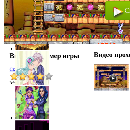
С
Видео прох
Выбрать размер игры
Скачать
Рейтинг
:
4.2
/
21