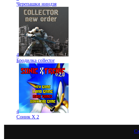
Черепашки ниндзя
4
Бродилка collector
4
Соник Х 2
Ск