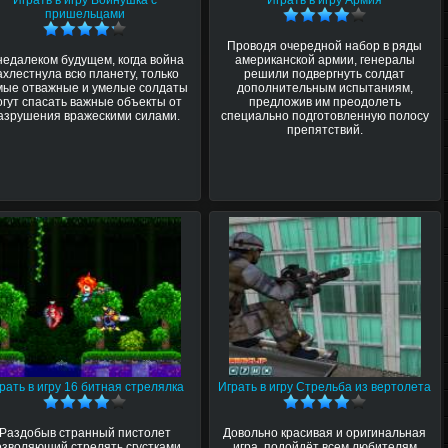
Играть в игру Войнушка с
Играть в игру Армия
пришельцами
Проводя очередной набор в ряды
недалеком будущем, когда война
американской армии, генералы
ахлестнула всю планету, только
решили подвергнуть солдат
мые отважные и умелые солдаты
дополнительным испытаниям,
огут спасать важные объекты от
предложив им преодолеть
азрушения вражескими силами.
специально подготовленную полосу
препятствий.
рать в игру 16 битная стрелялка
Играть в игру Стрельба из вертолета
Раздобыв странный пистолет
Довольно красивая и оригинальная
озволяющий стрелять сгустками
игра, подойдёт всем любителям