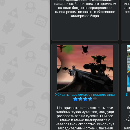
напарниках бросивших его прямиком
пла
на поле боя, по возвращению из
ист
плена решил основать собственное
ре
киллерское бюро.
Убивать насекомых от первого лица
Иг
На горизонте появляются тысячи
Д
злобных жуков мутантов, жаждущи
разорвать вас на кусочки. Они все
ближе и ближе подбираются с
нах
невероятной скоростью, игнорируя
заградительный огонь. Спасения
нап