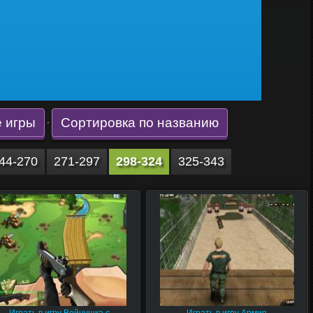
 игры
Сортировка по названию
·
44-270
271-297
298-324
325-343