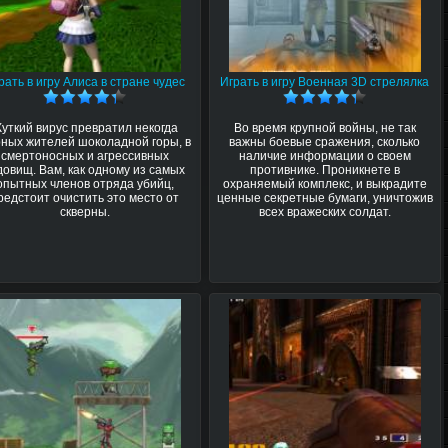
рать в игру Алиса в стране чудес
Играть в игру Военная 3D стрелялка
уткий вирус превратил некогда
Во время крупной войны, не так
ных жителей шоколадной горы, в
важны боевые сражения, сколько
смертоносных и агрессивных
наличие информации о своем
довищ. Вам, как одному из самых
противнике. Проникнете в
опытных членов отряда убийц,
охраняемый комплекс, и выкрадите
редстоит очистить это место от
ценные секретные бумаги, уничтожив
скверны.
всех вражеских солдат.