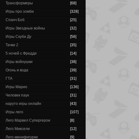
Трансформеры
[68]
Игры про зомби
[328]
Спанч Боб
[25]
Игры Звездные войны
[32]
Игры Скуби Ду
[56]
Тачки 2
[35]
5 ночей с Фредди
[14]
Игры войнушки
[38]
Огонь и вода
[39]
ГТА
[31]
Игры Марио
[136]
Человек паук
[31]
наруто игры онлайн
[43]
Игры лего
[107]
Лего Марвел Супергерои
[8]
Лего Миксели
[12]
Лего минифигурки
[9]