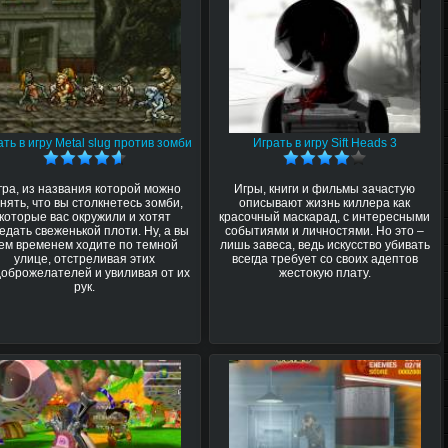
ать в игру Metal slug против зомби
Играть в игру Sift Heads 3
гра, из названия которой можно
Игры, книги и фильмы зачастую
нять, что вы столкнетесь зомби,
описывают жизнь киллера как
которые вас окружили и хотят
красочный маскарад, с интересными
едать свеженькой плоти. Ну, а вы
событиями и личностями. Но это –
ем временем ходите по темной
лишь завеса, ведь искусство убивать
улице, отстреливая этих
всегда требует со своих адептов
оброжелателей и увиливая от их
жестокую плату.
рук.