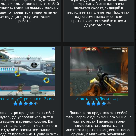
змы, используя как топливо любой
пострелять. Главным героем
очник энергии, маленький мальчик
является солдат, сидящий в
шает отправиться в карательную
вертолёте за пулемётом. Пролетая
экспедицию для уничтожения
над огромным количеством
роботов.
противников, стреляйте в них и
другие объекты.
рать в игру Стрелялка от 3 лица
Играть в игру Дельта Форс
анная игра представляет собой
Данная игра представляет собой
шутер, где управлять придётся
флэш версию одноимённого экшна на
девушкой в военной форме. Вы
компьютерах. Главному герою
одитесь на улице на краю дороги,
придётся отстреливаться от
с другой стороны постоянно
множества противников, искать новое
адают противники. Нужно успеть
оружие, уничтожать различные