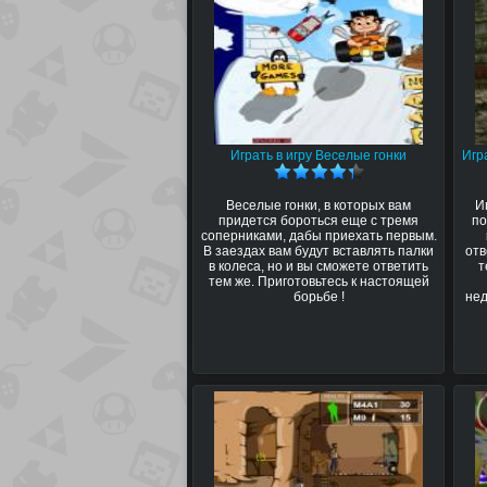
Играть в игру Веселые гонки
Игр
Веселые гонки, в которых вам
И
придется бороться еще с тремя
по
соперниками, дабы приехать первым.
В заездах вам будут вставлять палки
отв
в колеса, но и вы сможете ответить
т
тем же. Приготовьтесь к настоящей
борьбе !
нед