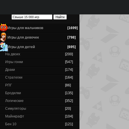
Игры для мальчиков
[1699]
Игры для девочек
[798]
Игры для детей
[695]
На двоих
[200]
Игры гонки
[547]
Драки
[174]
Стратегии
[164]
РПГ
[86]
Бродилки
[135]
Логические
[352]
Симуляторы
[20]
Майнкрафт
[104]
Бен 10
[121]