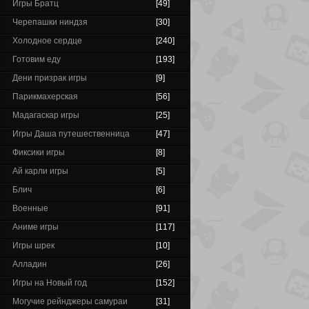
Игры Братц
[49]
Черепашки ниндзя
[30]
Холодное сердце
[240]
Готовим еду
[193]
Дени призрак игры
[9]
Парикмахерская
[56]
Мадагаскар игры
[25]
Игры Даша путешественница
[47]
Фиксики игры
[8]
Ай карли игры
[5]
Блич
[6]
Военные
[91]
Аниме игры
[117]
Игры шрек
[10]
Алладин
[26]
Игры на Новый год
[152]
Могучие рейнджеры самураи
[31]