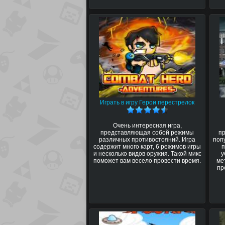
Играть в игру Герои перестрелок
Очень интересная игра,
представляющая собой режимы
п
различных противостояний. Игра
поп
содержит много карт, 6 режимов игры
и несколько видов оружия. Такой микс
у
поможет вам весело провести время.
ме
пр