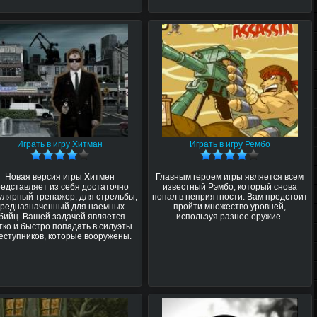
Играть в игру Хитман
Играть в игру Рембо
Новая версия игры Хитмен
Главным героем игры является всем
редставляет из себя достаточно
известный Рэмбо, который снова
улярный тренажер, для стрельбы,
попал в неприятности. Вам предстоит
предназначенный для наемных
пройти множество уровней,
бийц. Вашей задачей является
используя разное оружие.
тко и быстро попадать в силуэты
еступников, которые вооружены.