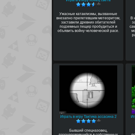
Играть в игру Конец света
Ужасные катаклизмы, вызванные
внезапно прилетевшим метеоритом,
В 
заставили древних обитателей
з
подземных пещер пробудиться и
са
объявить войну человеческой расе.
м
р
Играть в игру Тактика ассасина 2
Иг
Бывший спецназовец,
разочаровавшийся в собственных
п