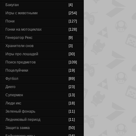
Бакуган
[4]
Игры с животными
[254]
Пони
[127]
Гонки на мотоциклах
[128]
Генератор Рекс
[9]
Хранители снов
[3]
Игры про лошадей
[30]
Поиск предметов
[109]
Поцелуйчики
[19]
Футбол
[89]
Диего
[23]
Супермен
[13]
Люди икс
[18]
Зеленый фонарь
[11]
Ледниковый период
[11]
Защита замка
[50]