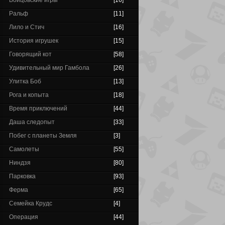
Бойцовские игры
[16]
Ральф
[11]
Лило и Стич
[16]
История игрушек
[15]
Говорящий кот
[58]
Удивительный мир Гамбола
[26]
Улитка Боб
[13]
Рога и копыта
[18]
Время приключений
[44]
Даша следопыт
[33]
Побег с планеты Земля
[3]
Самолеты
[55]
Ниндзя
[80]
Парковка
[93]
Ферма
[65]
Семейка Крудс
[4]
Операция
[44]