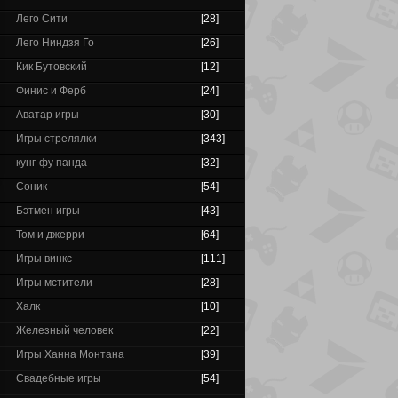
Лего Сити
[28]
Лего Ниндзя Го
[26]
Кик Бутовский
[12]
Финис и Ферб
[24]
Аватар игры
[30]
Игры стрелялки
[343]
кунг-фу панда
[32]
Соник
[54]
Бэтмен игры
[43]
Том и джерри
[64]
Игры винкс
[111]
Игры мстители
[28]
Халк
[10]
Железный человек
[22]
Игры Ханна Монтана
[39]
Свадебные игры
[54]