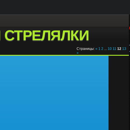
 СТРЕЛЯЛКИ
Страницы
:
«
1
2
...
10
11
12
13
»