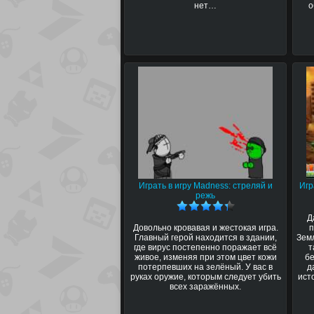
нет…
о
Играть в игру Madness: стреляй и
Игр
режь
Д
Довольно кровавая и жестокая игра.
п
Главный герой находится в здании,
Земл
где вирус постепенно поражает всё
т
живое, изменяя при этом цвет кожи
бе
потерпевших на зелёный. У вас в
д
руках оружие, которым следует убить
ист
всех заражённых.