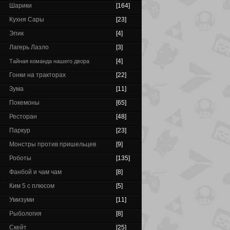
Шарики
[164]
Кухня Сары
[23]
Эпик
[4]
Лагерь Лазло
[3]
[4]
Тайная команда нашего двора
Гонки на тракторах
[22]
Зума
[11]
Покемоны
[65]
Ресторан
[48]
Паркур
[23]
Монстры против пришельцев
[9]
Роботы
[135]
Фанбой и чам чам
[8]
Ким 5 с плюсом
[5]
Умизуми
[11]
Рыбология
[8]
Скейт
[25]