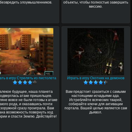
безвредить злоумышленников.
объекты, чтобы полностью завершить
миссию.
ать в игру Стрелять из пистолета
Играть в игру Охотник на демонов
алекое будущее, наша планета
Вам предстоит сразиться с самыми
одверглась атаке пришельцев.
настоящими исчадьями ада.
яне вовсе не были готовы к атаке
Истребляйте всяческих тварей,
акого рода, и оказавшись почти
собирайте ключи для активации
зоружной сразу проиграла. Вам
портала. Вашей целью является сам
ана возможность повернуть ход
дьявол.
ории и спасти Землю. Действуйте!