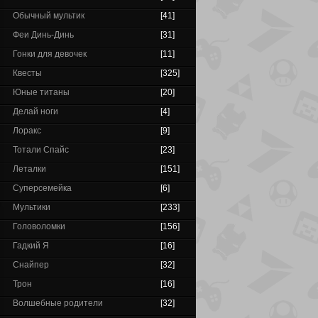
Обычный мультик
[41]
Феи Динь-Динь
[31]
Гонки для девочек
[11]
Квесты
[325]
Юные титаны
[20]
Делай ноги
[4]
Лоракс
[9]
Тотали Спайс
[23]
Леталки
[151]
Суперсемейка
[6]
Мультики
[233]
Головоломки
[156]
Гадкий Я
[16]
Снайпер
[32]
Трон
[16]
Волшебные родители
[32]