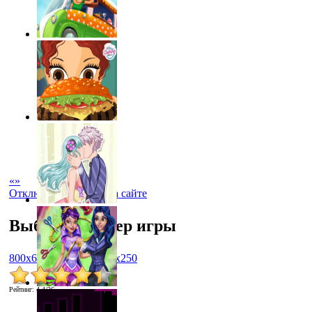
«
»
Отключить рекламу на сайте
Выбрать размер игры
800x600
1024x768
450x250
Рейтинг
:
4.4
/
26