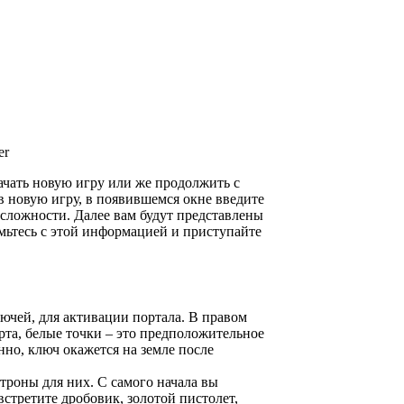
er
ачать новую игру или же продолжить с
в новую игру, в появившемся окне введите
 сложности. Далее вам будут представлены
мьтесь с этой информацией и приступайте
лючей, для активации портала. В правом
рта, белые точки – это предположительное
но, ключ окажется на земле после
троны для них. С самого начала вы
стретите дробовик, золотой пистолет,