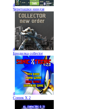
4
Черепашки ниндзя
4
Бродилка collector
4
Соник Х 2