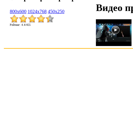
Видео п
800x600
1024x768
450x250
Рейтинг
:
4.4
/
455