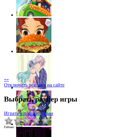
«
»
Отключить рекламу на сайте
Выбрать размер игры
Играть в полный экран
Рейтинг
:
0.0
/
0