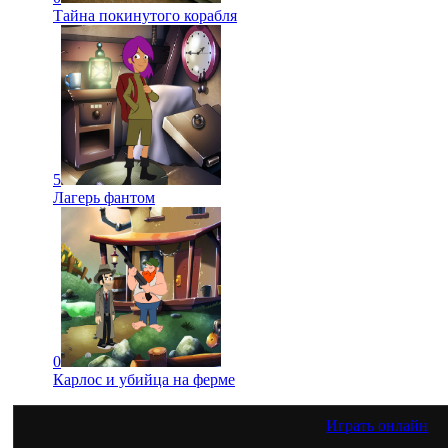
Тайна покинутого корабля
5
Лагерь фантом
0
Карлос и убийца на ферме
Играть онлайн