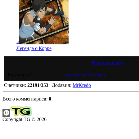
4
Легенда о Корре
Играть онлайн
Еще игры?
прыгалка
,
бегалка
Счетчики
:
22191
/
353
|
Добавил
:
MrKredo
Всего комментариев
:
0
Copyright TG © 2026