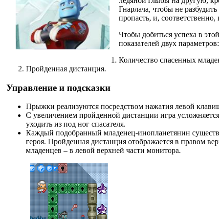
ледяной глыбы на другую, кр
Гнарлача, чтобы не разбудит
пропасть, и, соответственно,
Чтобы добиться успеха в это
показателей двух параметров:
Количество спасенных младе
Пройденная дистанция.
Управление и подсказки
Прыжки реализуются посредством нажатия левой клав
С увеличением пройденной дистанции игра усложняется
уходить из под ног спасателя.
Каждый подобранный младенец-инопланетянин существе
героя. Пройденная дистанция отображается в правом вер
младенцев – в левой верхней части монитора.