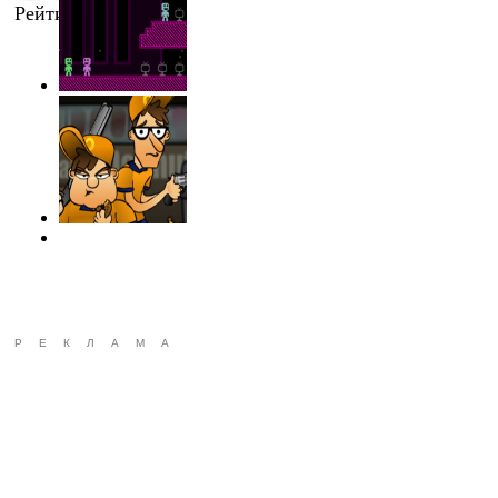
Рейтинг
:
0.0
/
0
РЕКЛАМА