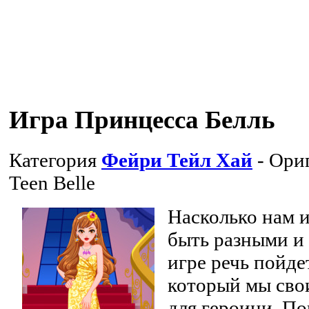
Игра Принцесса Белль
Категория
Фейри Тейл Хай
- Ори
Teen Belle
Насколько нам и
быть разными и г
игре речь пойде
который мы сво
для героини. По