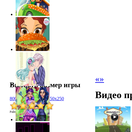
«
»
Выбрать размер игры
Видео п
800x600
1024x768
450x250
Рейтинг
:
5.0
/
1