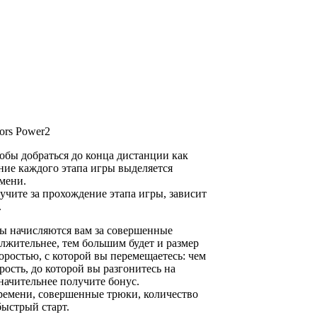
tors Power2
тобы добраться до конца дистанции как
ние каждого этапа игры выделяется
мени.
учите за прохождение этапа игры, зависит
.
лы начисляются вам за совершенные
лжительнее, тем большим будет и размер
коростью, с которой вы перемещаетесь: чем
ость, до которой вы разгонитесь на
значительнее получите бонус.
ремени, совершенные трюки, количество
быстрый старт.