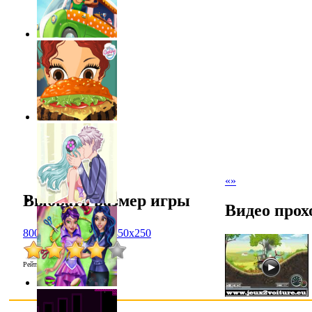
«
»
Выбрать размер игры
Видео прох
800x600
1024x768
450x250
Рейтинг
:
3.9
/
101