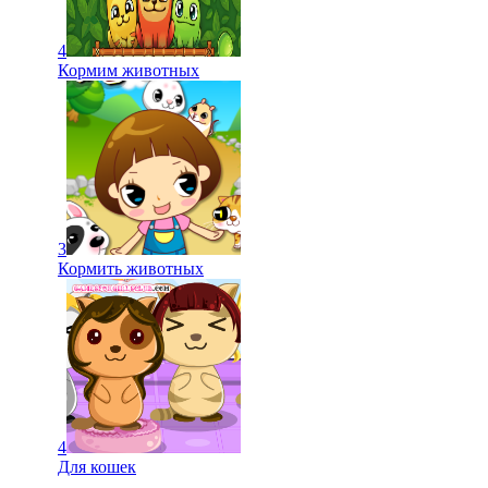
4
Кормим животных
3
Кормить животных
4
Для кошек