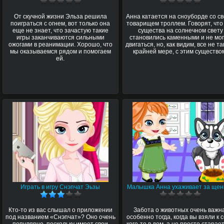
От скучной жизни Эльза решила
Анна катается на сноуборде со с
поиграться с огнем, вот только она
товарищем троллем. Говорят, что
еще не знает, что зачастую такие
существа на солнечном свету
игры заканчиваются сильными
становились каменными и не мо
ожогами в реанимации. Хорошо, что
двигаться, но, как видим, все не та
мы оказываемся рядом и помогаем
крайней мере, с этим существо
ей.
Играть в игру Снэпчат Эьзы
Малышка Анна ухаживает за щен
Кто-то из вас слышал о приложении
Забота о животных очень важн
под названием «Снэпчат»? Оно очень
особенно тогда, когда вы взяли к 
популярно, поскольку имеет свои
кого-то в дом, а не просто старае