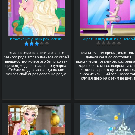
Играть в игру Панк-рок косички
Играть в игру Фитнес с Эльзой
Эльза никогда не отказывалась от
Помнится нам время, когда Эль
разного рода экспериментов со своей
довела себя до состояния
внешностью, но все это было до тех
практически тотального ожирения
времен, когда она стала популярна.
хорошо, что мы ее вовремя увел
Сейчас же девочка кардинально
этого неверного пути и помогл
меняет свой образ довольно редко.
сбросить лишний вес. После то
случая девочка с этим не шутит