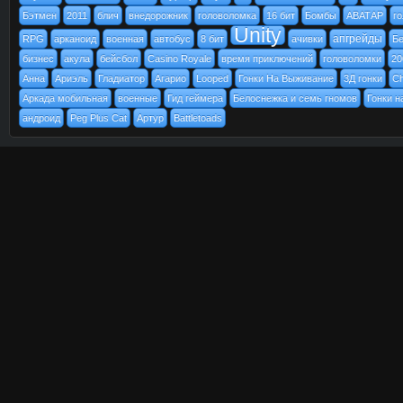
Бэтмен
2011
блич
внедорожник
головоломка
16 бит
Бомбы
АВАТАР
г
Unity
апгрейды
RPG
арканоид
военная
автобус
8 бит
ачивки
Бе
бизнес
акула
бейсбол
Casino Royale
время приключений
головоломки
20
Анна
Ариэль
Гладиатор
Агарио
Looped
Гонки На Выживание
3Д гонки
Ch
Аркада мобильная
военные
Гид геймера
Белоснежка и семь гномов
Гонки н
андроид
Peg Plus Cat
Артур
Battletoads