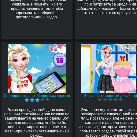
уникальные моменты, но его
присматривать за бродячими
предназначение в том, чтобы
собаками или кошками. Помните, 
пересылать сообщения с
ответе за тех, кого приручили.
фотографиями и видео.
Холодное сердце: Мания самоцветов
Эльза современный дизайнер
Эльза проводит свободное время
Эльза почему-то считает, что о
разными способами и она никогда не
разбирается в современной мо
зацикливается на чем-то одном. Вот
лучше остальных. Мы же с ней 
сегодня она решила, что было бы
согласны и решили устроить
неплохо поиграть на планшете в
испытание, в котором вместе с в
пазл-игру, пытаясь установить в ней
попытается создать такой образ
рекорд.
который девушка влюбится.