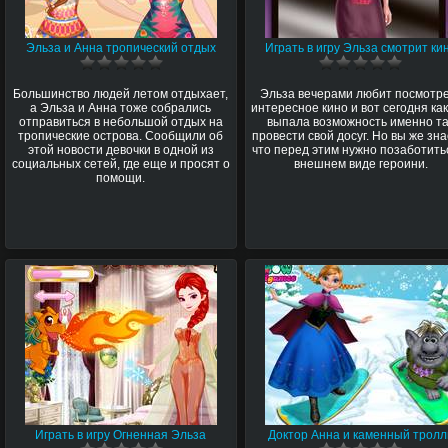
Эльза и Анна тропический отдых
Играть в игру Эльза смотрит ки
Большинство людей летом отдыхает,
Эльза вечерами любит посмотр
а Эльза и Анна тоже собрались
интересное кино и вот сегодня как
отправиться в небольшой отдых на
выпала возможность именно т
тропические острова. Сообщили об
провести свой досуг. Но вы же зна
этой новости девочки в одной из
что перед этим нужно позаботить
социальных сетей, где еще и просят о
внешнем виде героини.
помощи.
Играть в игру Огненная Эльза
Доктор Анна и каменный тролл