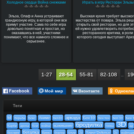
Холодное сердце Война снежками
Играть в игру Ресторан Эльзы
Эльза, Олаф и Анна устраивают
Высокая кухня требует высоког
грандиозную игру, в которой они все
мастерства от повара. Эльза ре
примут участие. Сама по себе игра
открыть свой ресторан, но для эт
довольно понятная и простая, но
ей нужно удовлетворить потребн
оказавшись в ней, участники
ресторанного критика, в роли
понимают, что все намного сложнее и
которого сегодня выступает Ариэ
серьезнее.
1-27
28-54
55-81
82-108
19
...
Facebook
Мой мир
Вконтакте
Однокла
Теги
td
аркада
Аниме
Бен 10
борьба
Бокс
ben10
бен тен
ben 10
Бен 
3D
бродилка
выживание
Барби
арена
Бои
война
гонка
ад
бегалка
Tower Defence
боулинг
Винкс
бургер
блум
2d
Dc
войнуш