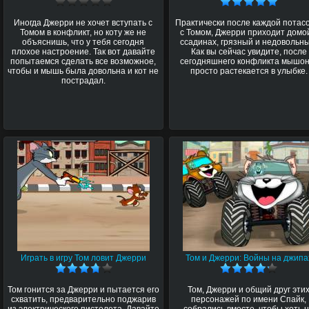
Иногда Джерри не хочет вступать с
Практически после каждой потас
Томом в конфликт, но коту же не
с Томом, Джерри приходит домо
объяснишь, что у тебя сегодня
ссадинах, грязный и недовольн
плохое настроение. Так вот давайте
Как вы сейчас увидите, после
попытаемся сделать все возможное,
сегодняшнего конфликта мышон
чтобы и мышь была довольна и кот не
просто растекается в улыбке.
пострадал.
Играть в игру Том ловит Джерри
Том и Джерри: Войны на джипа
Том гонится за Джерри и пытается его
Том, Джерри и общий друг эти
схватить, предварительно поджарив
персонажей по имени Спайк,
из электрического пистолета. Давайте
собрались вместе, чтобы хоть 