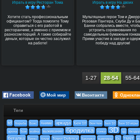
Играть в игру Ресторан Тома
Играть в игру На двоих
Хотите стать профессиональным
Мультяшные герои Том и Джерр
официантом? Тогда помогите Тому
Розовая Пантера, Скуби Ду и Ба
справиться с его работой в
Банни собрались вместе, чтоб
ресторанчике, а именно с приемом и
устроить соревнования по
разносом порций. А также собирайте
самодельным бумажным гонкам
деньги, которые он честно заслужил
Прими участие в заезде и одер
на работе!
победу над другом!
1-27
28-54
55-64
Facebook
Мой мир
Вконтакте
Однокла
Теги
td
аркада
Аниме
Бен 10
борьба
Бокс
бен тен
ben 10
Бен 10 игры
3D
бродилка
выживание
арена
Бои
война
гонка
ад
бездо
бегалка
Tower Defence
Винкс
блум
Бионикл
вампиры
Dc
TMNT
в