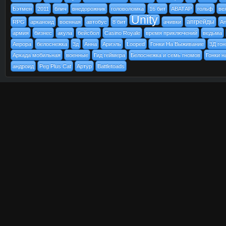
Бэтмен
2011
блич
внедорожник
головоломка
16 бит
АВАТАР
гольф
ве
Unity
апгрейды
RPG
арканоид
военная
автобус
8 бит
ачивки
An
армия
бизнес
акула
бейсбол
Casino Royale
время приключений
ведьма
Аврора
белоснежка
3д
Анна
Ариэль
Looped
Гонки На Выживание
3Д гон
Аркада мобильная
военные
Гид геймера
Белоснежка и семь гномов
Гонки н
андроид
Peg Plus Cat
Артур
Battletoads