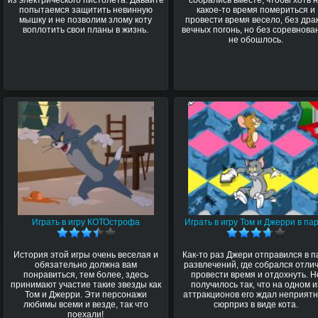
попытаемся защитить невинную
какое-то время помериться и
мышку и не позволим злому коту
провести время весело, без дра
воплотить свои планы в жизнь.
вечных погонь, но без соревнова
не обошлось.
Играть в игру КОТОстрофа
Играть в игру Том и Джерри в па
История этой игры очень веселая и
Как-то раз Джери отправился в п
обязательно должна вам
развлечений, где собрался отли
понравиться, тем более, здесь
провести время и отдохнуть. Н
принимают участие такие звезды как
получилось так, что на одном и
Том и Джерри. Эти персонажи
аттракционов его ждал неприят
любимы всеми и везде, так что
сюрприз в виде кота.
поехали!