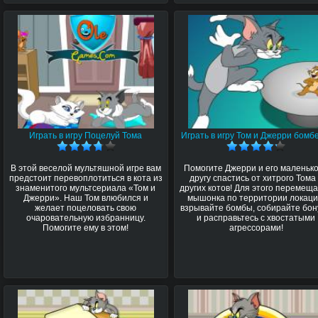
Играть в игру Поцелуй Тома
Играть в игру Том и Джерри бомб
В этой веселой мультяшной игре вам
Помогите Джерри и его маленьк
предстоит перевоплотиться в кота из
другу спастись от хитрого Тома
знаменитого мультсериала «Том и
других котов! Для этого перемещ
Джерри». Наш Том влюбился и
мышонка по территории локаци
желает поцеловать свою
взрывайте бомбы, собирайте бо
очаровательную избранницу.
и расправьтесь с хвостатыми
Помогите ему в этом!
агрессорами!