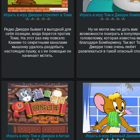
Играть в игру Джерри стреляет в Тома
Играть в игру Том и Джерри бомб
Редко Джерри бывает в выгодной для
Ну не могли мы не дать вам
себя позиции, когда борется против
возможности поиграть в популяр
Тома. На этот раз ему повезло.
головоломку, которая известна м
Какими-то секретными каналами
благодаря Бомбермену. Так вот Т
мышонку удалось раздобыть
Джерри тоже очень любят
настоящую пушку, а с ее помощью он
развлекаться в такой опасный спо
начинает мстить.
Играть в игру Том и Джерри в Китае
Играть в игру Грязный Джерри