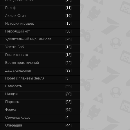
Бойцовские игры
[16]
Ральф
[11]
Лило и Стич
[16]
История игрушек
[15]
Говорящий кот
[58]
Удивительный мир Гамбола
[26]
Улитка Боб
[13]
Рога и копыта
[18]
Время приключений
[44]
Даша следопыт
[33]
Побег с планеты Земля
[3]
Самолеты
[55]
Ниндзя
[80]
Парковка
[93]
Ферма
[65]
Семейка Крудс
[4]
Операция
[44]