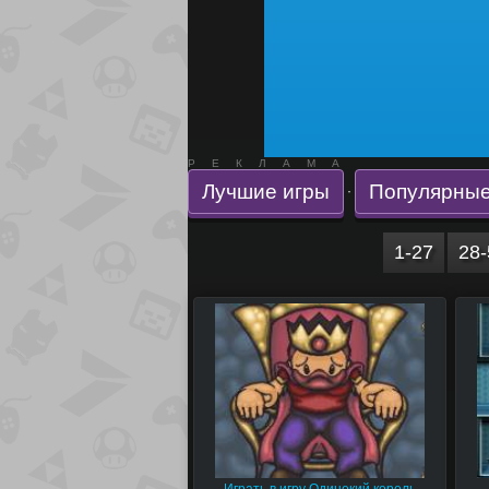
РЕКЛАМА
Лучшие игры
Популярные
·
1-27
28-