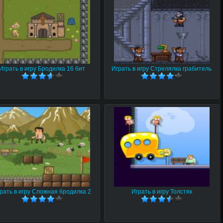
Играть в игру Бродилка 16 бит
Играть в игру Стрелялка грабитель
рать в игру Сложная бродилка 2
Играть в игру Толстяк