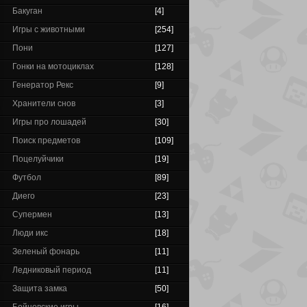
Бакуган
[4]
Игры с животными
[254]
Пони
[127]
Гонки на мотоциклах
[128]
Генератор Рекс
[9]
Хранители снов
[3]
Игры про лошадей
[30]
Поиск предметов
[109]
Поцелуйчики
[19]
Футбол
[89]
Диего
[23]
Супермен
[13]
Люди икс
[18]
Зеленый фонарь
[11]
Ледниковый период
[11]
Защита замка
[50]