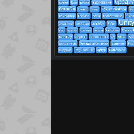
броди
выживание
арена
Бои
война
бегалка
Tower Defence
Винкс
блум
Би
Гамбургер
Бэтмен
блич
головоломка
16 би
Unit
арканоид
военная
автобус
8 бит
вор
армия
бизнес
акула
бейсбол
Casino 
Mad Day
Аврора
белоснежка
3д
Анна
Ар
аниме игры
Аркада мобильная
военные
Гид
андроид
Peg Plus Cat
Артур
Battletoads