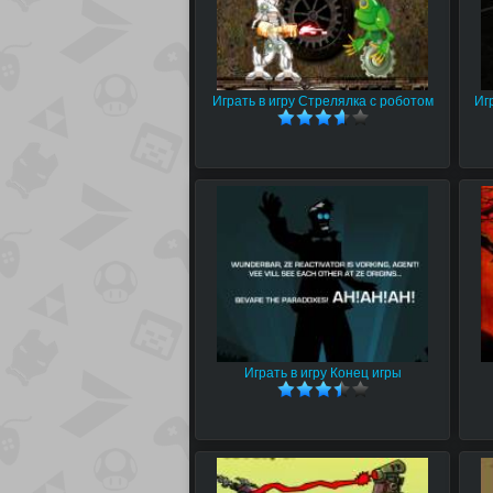
Играть в игру Стрелялка с роботом
Иг
Играть в игру Конец игры