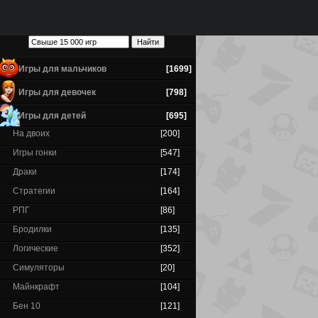
Игры для мальчиков
[1699]
Игры для девочек
[798]
Игры для детей
[695]
На двоих
[200]
Игры гонки
[547]
Драки
[174]
Стратегии
[164]
РПГ
[86]
Бродилки
[135]
Логические
[352]
Симуляторы
[20]
Майнкрафт
[104]
Бен 10
[121]