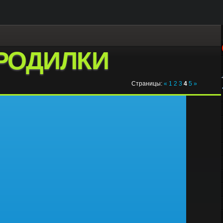
РОДИЛКИ
Страницы
:
«
1
2
3
4
5
»