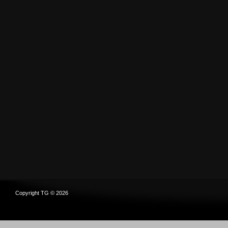
Copyright TG © 2026