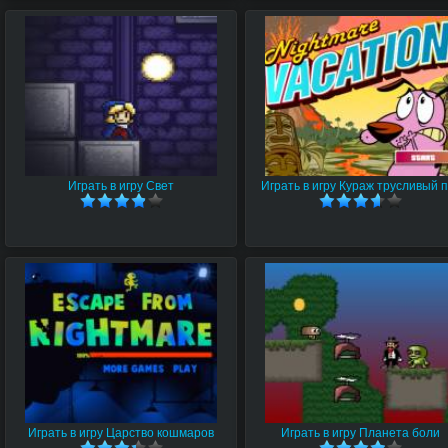
Играть в игру Свет
Играть в игру Кураж трусливый 
Играть в игру Царство кошмаров
Играть в игру Планета боли