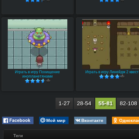
Играть в игру Похищение
Играть в игру Линейдж 2 квест
инопланетянами
1-27
28-54
55-81
82-108
Facebook
Мой мир
Вконтакте
Однокла
Теги