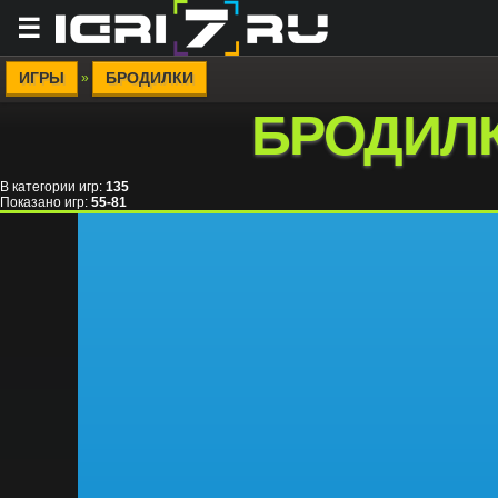
☰
ИГРЫ
БРОДИЛКИ
»
БРОДИЛ
В категории игр
:
135
Показано игр
:
55-81