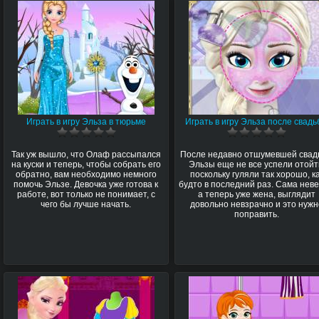
Играть в игру Эльза в тюрьме
Играть в игру Эльза после свад
Так уж вышло, что Олаф рассыпался
После недавно отшумевшей сва
на куски и теперь, чтобы собрать его
Эльзы еще не все успели отойт
обратно, вам необходимо немного
поскольку гуляли так хорошо, к
помочь Эльзе. Девочка уже готова к
будто в последний раз. Сама неве
работе, вот только не понимает, с
а теперь уже жена, выглядит
чего бы лучше начать.
довольно невзрачно и это нуж
поправить.