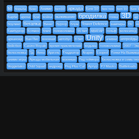
td
аркада
Аниме
Бен 10
борьба
Бокс
ben10
бен тен
ben 10
Бен 
3D
бродилка
выживание
Барби
арена
Бои
война
гонка
ад
бегалка
Tower Defence
боулинг
Винкс
бургер
блум
вампиры
Dc
в
Гамбургер
Бэтмен
блич
головоломка
16 бит
АВАТАР
гольф
велосипед
Unity
апгрейды
арканоид
Ван Пис
военная
автобус
8 бит
ачивки
бейсбол
Casino Royale
время приключений
ведьма
головоломки
2007 - Эк
белоснежка
3д
Анна
Ариэль
Гладиатор
Агарио
Looped
Гонки На Выжива
аниме игры
Аркада мобильная
военные
Гид геймера
Белоснежка и семь гн
Veggietales
Odd Squad
андроид
Peg Plus Cat
Артур
PJ Masks
Battletoads