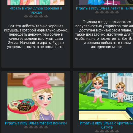
Играть в игру Эльза хорошая и
Играть в игру Эльза летит в Тайл
плохая
Таиланд всегда пользовался
Вот это действительно хорошая
популярностью у туристов, так ка
игрушка, в которой нормально можно
доступен в финансовом плане,
переодеть девочку, тем более в
также достаточно экзотичен для т
качестве модели выступит сама
чтобы на него посмотреть. Вот Э
Эльза. Начинайте играть, будьте
и решила побывать в таком
уверены в том, что не пожалеете.
интересном месте.
Играть в игру Эльза готовит пончики
Играть в игру Эльза с братом н
батуте