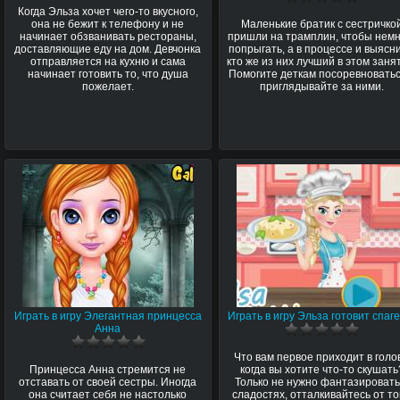
Когда Эльза хочет чего-то вкусного,
она не бежит к телефону и не
Маленькие братик с сестричко
начинает обзванивать рестораны,
пришли на трамплин, чтобы немн
доставляющие еду на дом. Девчонка
попрыгать, а в процессе и выясни
отправляется на кухню и сама
кто же из них лучший в этом заня
начинает готовить то, что душа
Помогите деткам посоревноватьс
пожелает.
приглядывайте за ними.
Играть в игру Элегантная принцесса
Играть в игру Эльза готовит спаг
Анна
Что вам первое приходит в голов
Принцесса Анна стремится не
когда вы хотите что-то скушать
отставать от своей сестры. Иногда
Только не нужно фантазировать
она считает себя не настолько
сладостях, отталкивайтесь от то