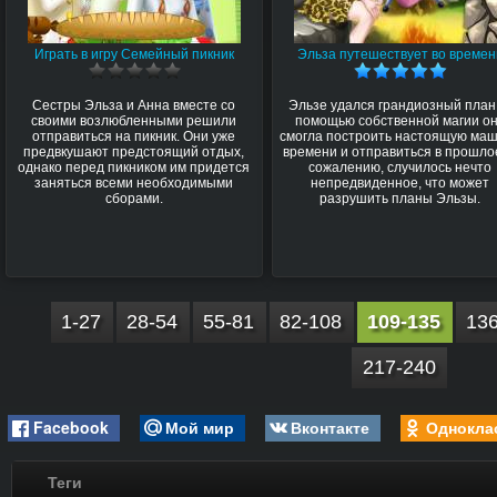
Играть в игру Семейный пикник
Эльза путешествует во времен
Сестры Эльза и Анна вместе со
Эльзе удался грандиозный план
своими возлюбленными решили
помощью собственной магии о
отправиться на пикник. Они уже
смогла построить настоящую ма
предвкушают предстоящий отдых,
времени и отправиться в прошлое
однако перед пикником им придется
сожалению, случилось нечто
заняться всеми необходимыми
непредвиденное, что может
сборами.
разрушить планы Эльзы.
1-27
28-54
55-81
82-108
109-135
13
217-240
Facebook
Мой мир
Вконтакте
Однокла
Теги