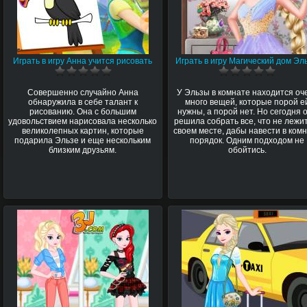
Играть в игру Анна учится рисовать
Играть в игру Магический дом Эл
Совершенно случайно Анна
У Эльзы в комнате находится оч
обнаружила в себе талант к
много вещей, которые порой е
рисованию. Она с большим
нужны, а порой нет. Но сегодня 
удовольствием нарисовала несколько
решила собрать все, что не лежи
великолепных картин, которые
своем месте, дабы навести в ком
подарила Эльзе и еще нескольким
порядок. Одним подходом не
близким друзьям.
обойтись.