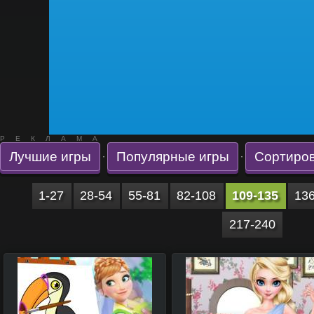
РЕКЛАМА
Лучшие игры
Популярные игры
Сортиров
·
·
1-27
28-54
55-81
82-108
109-135
13
217-240